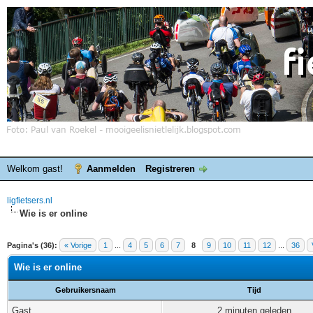
Welkom gast!
Aanmelden
Registreren
ligfietsers.nl
Wie is er online
Pagina's (36):
« Vorige
1
...
4
5
6
7
8
9
10
11
12
...
36
Wie is er online
Gebruikersnaam
Tijd
Gast
2 minuten geleden