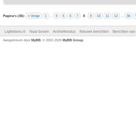
Pagina's (36):
« Vorige
1
...
4
5
6
7
8
9
10
11
12
...
36
Ligfietsers.nl
Naar boven
Archiefmodus
Nieuwe berichten
Berichten va
Aangedreven door
MyBB
, © 2002-2026
MyBB Group
.