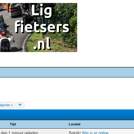
lgende »
Tijd
Locatie
 dan 1 minuut geleden
Bekijkt
Wie is er online