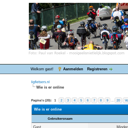
Welkom gast!
Aanmelden
Registreren
ligfietsers.nl
Wie is er online
Pagina's (20):
1
2
3
4
5
6
7
8
9
...
20
Vo
Wie is er online
Gebruikersnaam
Gast
Minder