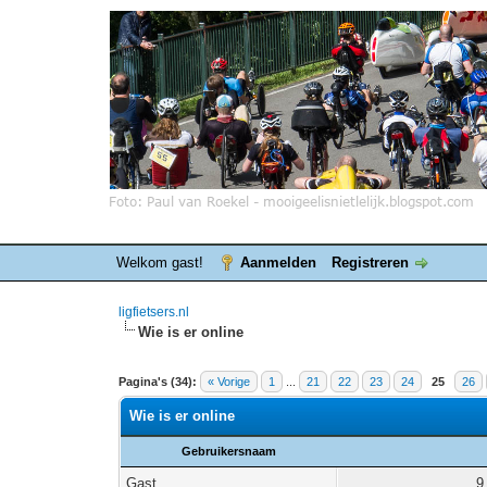
Welkom gast!
Aanmelden
Registreren
ligfietsers.nl
Wie is er online
Pagina's (34):
« Vorige
1
...
21
22
23
24
25
26
Wie is er online
Gebruikersnaam
Gast
9