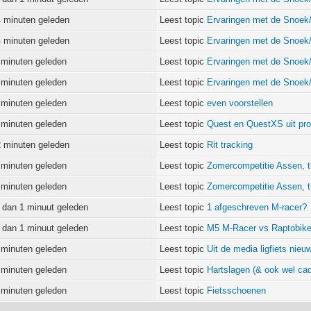
 minuten geleden
Leest topic
Ervaringen met de Snoek
 minuten geleden
Leest topic
Ervaringen met de Snoek
 minuten geleden
Leest topic
Ervaringen met de Snoek
 minuten geleden
Leest topic
Ervaringen met de Snoek
 minuten geleden
Leest topic
even voorstellen
 minuten geleden
Leest topic
Quest en QuestXS uit pro
 minuten geleden
Leest topic
Rit tracking
 minuten geleden
Leest topic
Zomercompetitie Assen, 
 minuten geleden
Leest topic
Zomercompetitie Assen, 
 dan 1 minuut geleden
Leest topic
1 afgeschreven M-racer?
 dan 1 minuut geleden
Leest topic
M5 M-Racer vs Raptobike
 minuten geleden
Leest topic
Uit de media ligfiets nieu
 minuten geleden
Leest topic
Hartslagen (& ook wel ca
 minuten geleden
Leest topic
Fietsschoenen