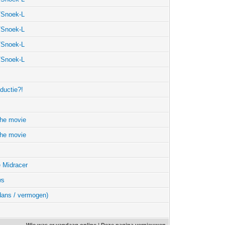
/Snoek-L
/Snoek-L
/Snoek-L
/Snoek-L
ductie?!
the movie
the movie
 Midracer
ws
dans / vermogen)