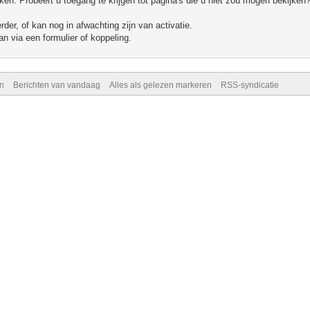
n. Probeert u toegang te krijgen tot pagina's die u niet zou mogen bekijken?
er, of kan nog in afwachting zijn van activatie.
n via een formulier of koppeling.
n
Berichten van vandaag
Alles als gelezen markeren
RSS-syndicatie