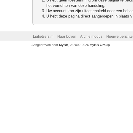
U hebt geen toestemming om deze pagina te bekijke
het verrichten van deze handeling.
Uw account kan zijn uitgeschakeld door een beheerd
U hebt deze pagina direct aangeroepen in plaats va
Ligfietsers.nl
Naar boven
Archiefmodus
Nieuwe berichte
Aangedreven door
MyBB
, © 2002-2026
MyBB Group
.