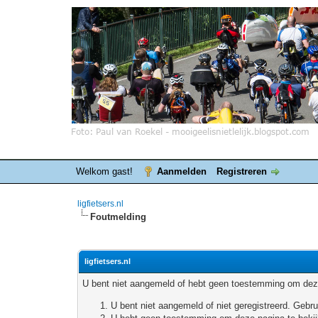
Welkom gast!
Aanmelden
Registreren
ligfietsers.nl
Foutmelding
ligfietsers.nl
U bent niet aangemeld of hebt geen toestemming om deze
U bent niet aangemeld of niet geregistreerd. Geb