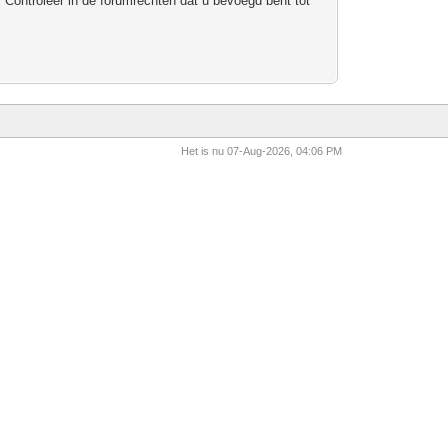
 Controleer in de forumrechten dat u bevoegd bent tot
Het is nu 07-Aug-2026, 04:06 PM