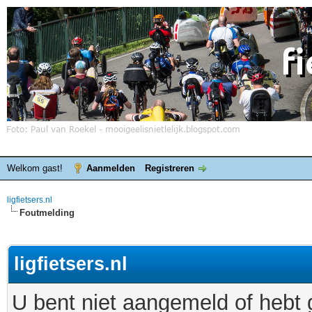
Welkom gast!
Aanmelden
Registreren
ligfietsers.nl
Foutmelding
ligfietsers.nl
U bent niet aangemeld of hebt