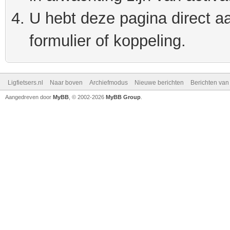
U hebt deze pagina direct a
formulier of koppeling.
Ligfietsers.nl
Naar boven
Archiefmodus
Nieuwe berichten
Berichten va
Aangedreven door
MyBB
, © 2002-2026
MyBB Group
.