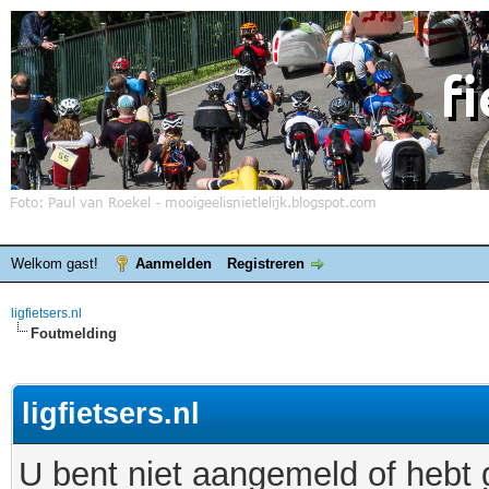
Welkom gast!
Aanmelden
Registreren
ligfietsers.nl
Foutmelding
ligfietsers.nl
U bent niet aangemeld of hebt