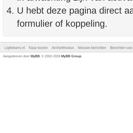
U hebt deze pagina direct a
formulier of koppeling.
Ligfietsers.nl
Naar boven
Archiefmodus
Nieuwe berichten
Berichten va
Aangedreven door
MyBB
, © 2002-2026
MyBB Group
.