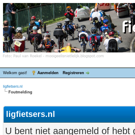
Welkom gast!
Aanmelden
Registreren
ligfietsers.nl
Foutmelding
ligfietsers.nl
U bent niet aangemeld of hebt