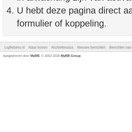
U hebt deze pagina direct a
formulier of koppeling.
Ligfietsers.nl
Naar boven
Archiefmodus
Nieuwe berichten
Berichten va
Aangedreven door
MyBB
, © 2002-2026
MyBB Group
.