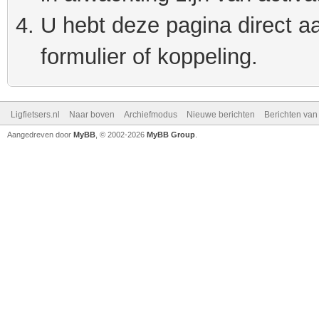
U hebt deze pagina direct a
formulier of koppeling.
Ligfietsers.nl
Naar boven
Archiefmodus
Nieuwe berichten
Berichten va
Aangedreven door
MyBB
, © 2002-2026
MyBB Group
.