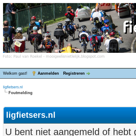
Welkom gast!
Aanmelden
Registreren
ligfietsers.nl
Foutmelding
ligfietsers.nl
U bent niet aangemeld of hebt