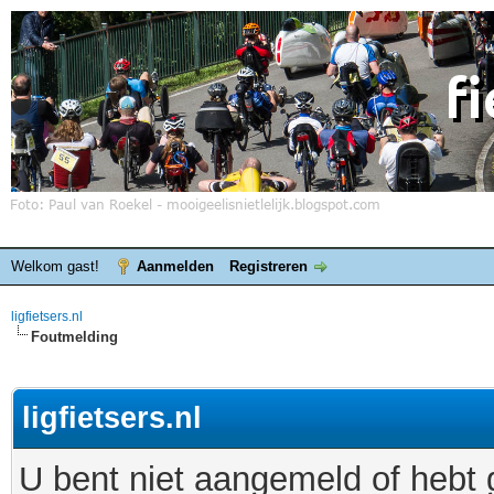
Welkom gast!
Aanmelden
Registreren
ligfietsers.nl
Foutmelding
ligfietsers.nl
U bent niet aangemeld of hebt