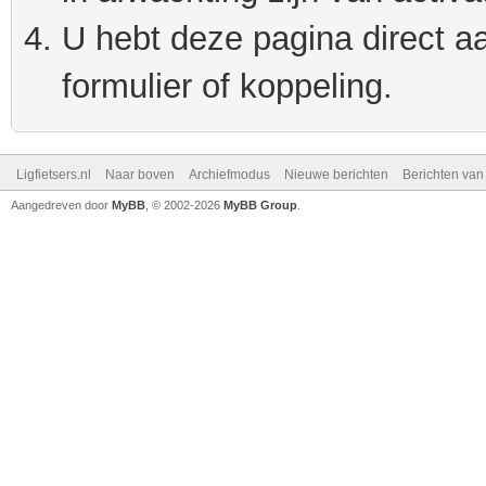
U hebt deze pagina direct a
formulier of koppeling.
Ligfietsers.nl
Naar boven
Archiefmodus
Nieuwe berichten
Berichten va
Aangedreven door
MyBB
, © 2002-2026
MyBB Group
.