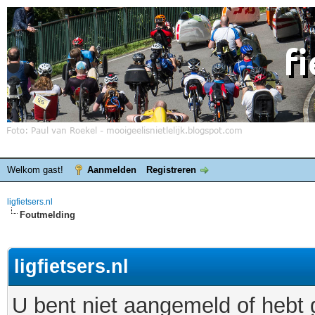
Welkom gast!
Aanmelden
Registreren
ligfietsers.nl
Foutmelding
ligfietsers.nl
U bent niet aangemeld of hebt