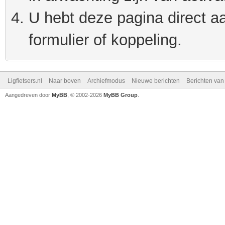
U hebt deze pagina direct a
formulier of koppeling.
Ligfietsers.nl
Naar boven
Archiefmodus
Nieuwe berichten
Berichten va
Aangedreven door
MyBB
, © 2002-2026
MyBB Group
.