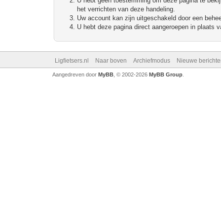
U hebt geen toestemming om deze pagina te bekijke
het verrichten van deze handeling.
Uw account kan zijn uitgeschakeld door een beheerd
U hebt deze pagina direct aangeroepen in plaats va
Ligfietsers.nl
Naar boven
Archiefmodus
Nieuwe berichte
Aangedreven door
MyBB
, © 2002-2026
MyBB Group
.