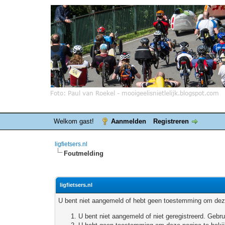
Welkom gast!
Aanmelden
Registreren
ligfietsers.nl
Foutmelding
ligfietsers.nl
U bent niet aangemeld of hebt geen toestemming om deze
U bent niet aangemeld of niet geregistreerd. Geb