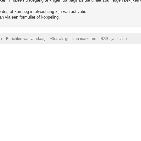
n. Probeert u toegang te krijgen tot pagina's die u niet zou mogen bekijken?
er, of kan nog in afwachting zijn van activatie.
n via een formulier of koppeling.
n
Berichten van vandaag
Alles als gelezen markeren
RSS-syndicatie