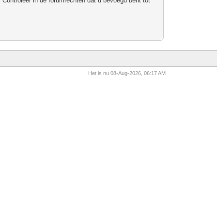
 Controleer in de forumrechten dat u bevoegd bent tot
Het is nu 08-Aug-2026, 06:17 AM