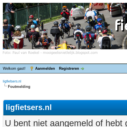
Welkom gast!
Aanmelden
Registreren
ligfietsers.nl
Foutmelding
ligfietsers.nl
U bent niet aangemeld of hebt