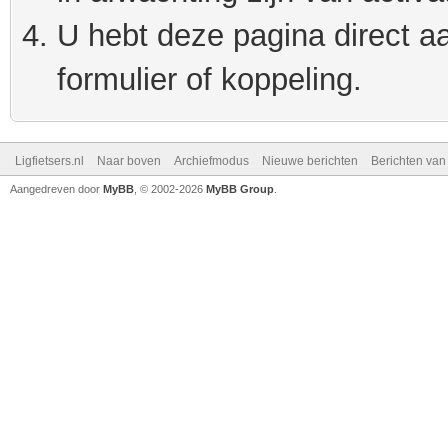
U hebt deze pagina direct a
formulier of koppeling.
Ligfietsers.nl
Naar boven
Archiefmodus
Nieuwe berichten
Berichten va
Aangedreven door
MyBB
, © 2002-2026
MyBB Group
.