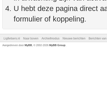
U hebt deze pagina direct a
formulier of koppeling.
Ligfietsers.nl
Naar boven
Archiefmodus
Nieuwe berichten
Berichten va
Aangedreven door
MyBB
, © 2002-2026
MyBB Group
.