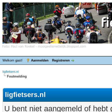
Welkom gast!
Aanmelden
Registreren
ligfietsers.nl
Foutmelding
ligfietsers.nl
U bent niet aangemeld of hebt