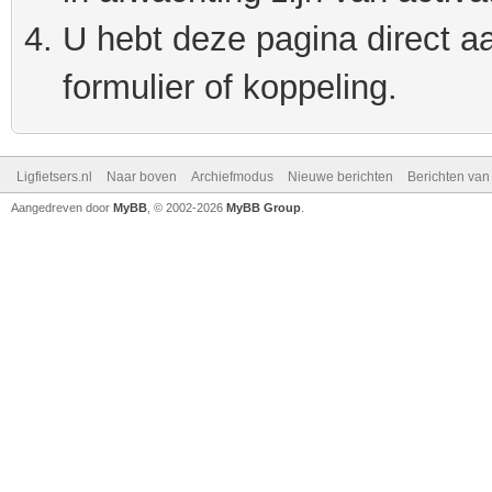
U hebt deze pagina direct a
formulier of koppeling.
Ligfietsers.nl
Naar boven
Archiefmodus
Nieuwe berichten
Berichten va
Aangedreven door
MyBB
, © 2002-2026
MyBB Group
.