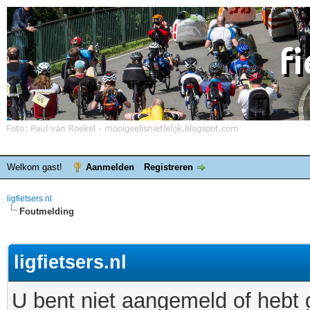
Welkom gast!
Aanmelden
Registreren
ligfietsers.nl
Foutmelding
ligfietsers.nl
U bent niet aangemeld of hebt