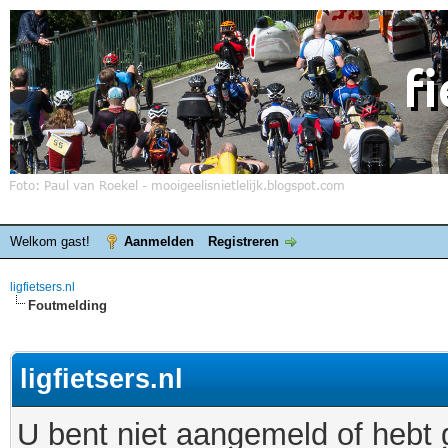
Welkom gast!
Aanmelden
Registreren
ligfietsers.nl
Foutmelding
ligfietsers.nl
U bent niet aangemeld of hebt