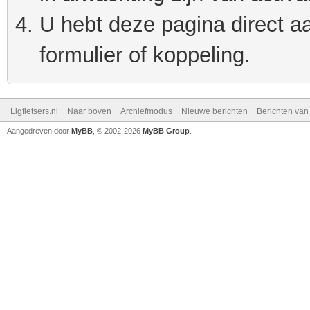
U hebt deze pagina direct a
formulier of koppeling.
Ligfietsers.nl
Naar boven
Archiefmodus
Nieuwe berichten
Berichten va
Aangedreven door
MyBB
, © 2002-2026
MyBB Group
.