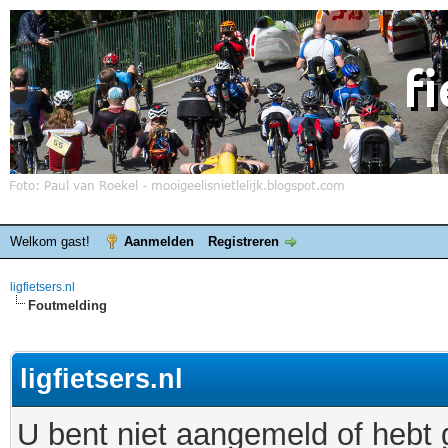
Welkom gast!
Aanmelden
Registreren
ligfietsers.nl
Foutmelding
ligfietsers.nl
U bent niet aangemeld of hebt