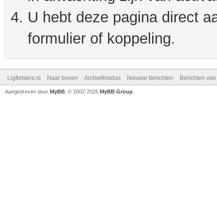
U hebt deze pagina direct a
formulier of koppeling.
Ligfietsers.nl
Naar boven
Archiefmodus
Nieuwe berichten
Berichten va
Aangedreven door
MyBB
, © 2002-2026
MyBB Group
.