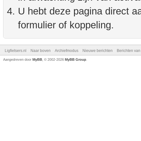
U hebt deze pagina direct a
formulier of koppeling.
Ligfietsers.nl
Naar boven
Archiefmodus
Nieuwe berichten
Berichten va
Aangedreven door
MyBB
, © 2002-2026
MyBB Group
.