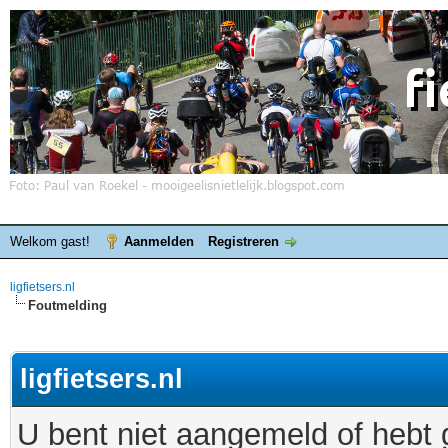
Welkom gast!
Aanmelden
Registreren
ligfietsers.nl
Foutmelding
ligfietsers.nl
U bent niet aangemeld of hebt