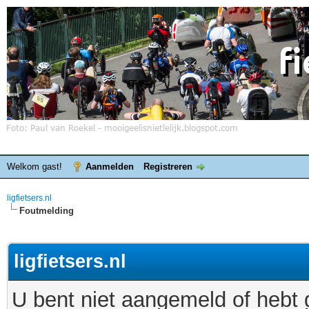
Welkom gast!
Aanmelden
Registreren
ligfietsers.nl
Foutmelding
ligfietsers.nl
U bent niet aangemeld of hebt