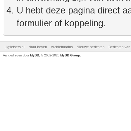
U hebt deze pagina direct a
formulier of koppeling.
Ligfietsers.nl
Naar boven
Archiefmodus
Nieuwe berichten
Berichten va
Aangedreven door
MyBB
, © 2002-2026
MyBB Group
.