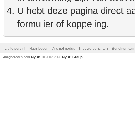
U hebt deze pagina direct a
formulier of koppeling.
Ligfietsers.nl
Naar boven
Archiefmodus
Nieuwe berichten
Berichten va
Aangedreven door
MyBB
, © 2002-2026
MyBB Group
.