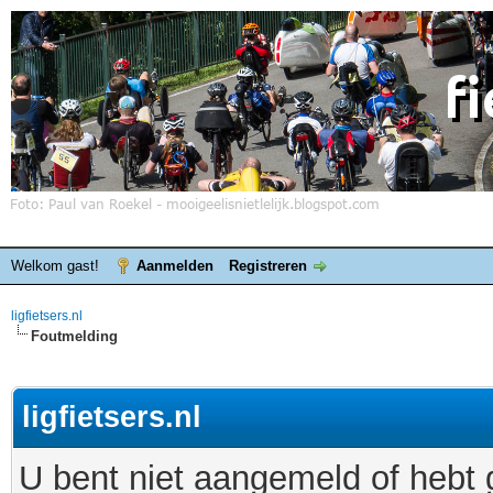
Welkom gast!
Aanmelden
Registreren
ligfietsers.nl
Foutmelding
ligfietsers.nl
U bent niet aangemeld of hebt