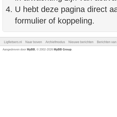
U hebt deze pagina direct a
formulier of koppeling.
Ligfietsers.nl
Naar boven
Archiefmodus
Nieuwe berichten
Berichten va
Aangedreven door
MyBB
, © 2002-2026
MyBB Group
.