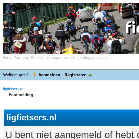
Welkom gast!
Aanmelden
Registreren
ligfietsers.nl
Foutmelding
ligfietsers.nl
U bent niet aangemeld of hebt