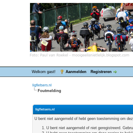
Welkom gast!
Aanmelden
Registreren
ligfietsers.nl
Foutmelding
ligfietsers.nl
U bent niet aangemeld of hebt geen toestemming om deze
U bent niet aangemeld of niet geregistreerd. Geb