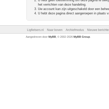
U hebt geen toestemming om deze pagina te bekijke
het verrichten van deze handeling.
Uw account kan zijn uitgeschakeld door een beheerd
U hebt deze pagina direct aangeroepen in plaats va
Ligfietsers.nl
Naar boven
Archiefmodus
Nieuwe berichte
Aangedreven door
MyBB
, © 2002-2026
MyBB Group
.