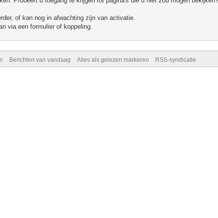
n. Probeert u toegang te krijgen tot pagina's die u niet zou mogen bekijken?
er, of kan nog in afwachting zijn van activatie.
n via een formulier of koppeling.
n
Berichten van vandaag
Alles als gelezen markeren
RSS-syndicatie