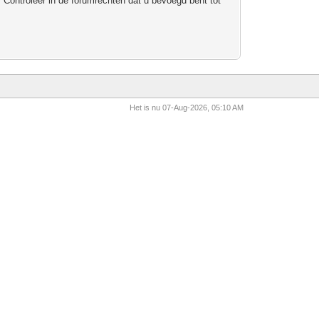
 Controleer in de forumrechten dat u bevoegd bent tot
Het is nu 07-Aug-2026, 05:10 AM