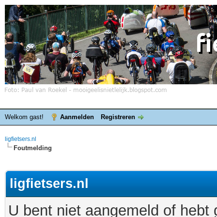
Welkom gast!
Aanmelden
Registreren
ligfietsers.nl
Foutmelding
ligfietsers.nl
U bent niet aangemeld of hebt