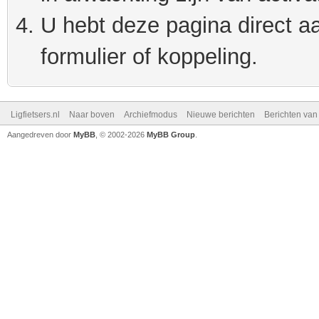
U hebt deze pagina direct a
formulier of koppeling.
Ligfietsers.nl
Naar boven
Archiefmodus
Nieuwe berichten
Berichten va
Aangedreven door
MyBB
, © 2002-2026
MyBB Group
.