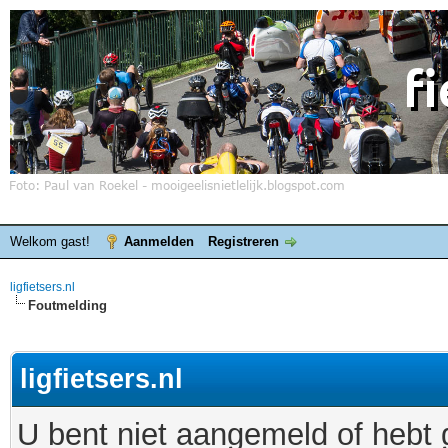
Welkom gast!
Aanmelden
Registreren
ligfietsers.nl
Foutmelding
ligfietsers.nl
U bent niet aangemeld of hebt