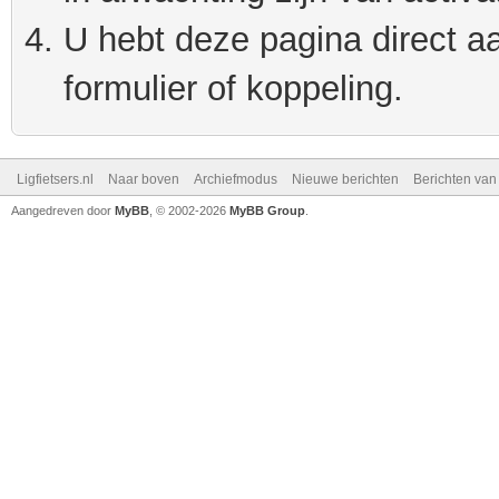
U hebt deze pagina direct a
formulier of koppeling.
Ligfietsers.nl
Naar boven
Archiefmodus
Nieuwe berichten
Berichten va
Aangedreven door
MyBB
, © 2002-2026
MyBB Group
.