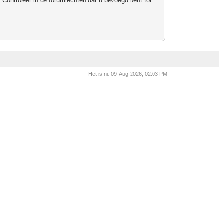
 Controleer in de forumrechten dat u bevoegd bent tot
Het is nu 09-Aug-2026, 02:03 PM