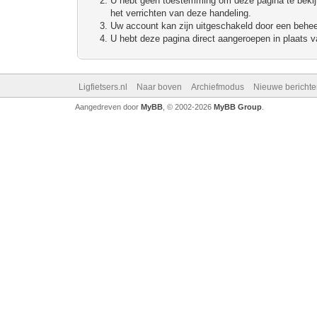
U hebt geen toestemming om deze pagina te bekijke
het verrichten van deze handeling.
Uw account kan zijn uitgeschakeld door een beheerd
U hebt deze pagina direct aangeroepen in plaats va
Ligfietsers.nl
Naar boven
Archiefmodus
Nieuwe berichte
Aangedreven door
MyBB
, © 2002-2026
MyBB Group
.