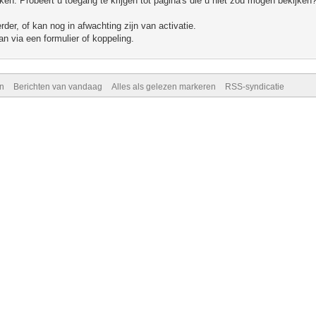
n. Probeert u toegang te krijgen tot pagina's die u niet zou mogen bekijken?
er, of kan nog in afwachting zijn van activatie.
n via een formulier of koppeling.
n
Berichten van vandaag
Alles als gelezen markeren
RSS-syndicatie