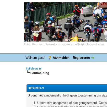
Welkom gast!
Aanmelden
Registreren
ligfietsers.nl
Foutmelding
ligfietsers.nl
U bent niet aangemeld of hebt geen toestemming om deze
U bent niet aangemeld of niet geregistreerd. Geb