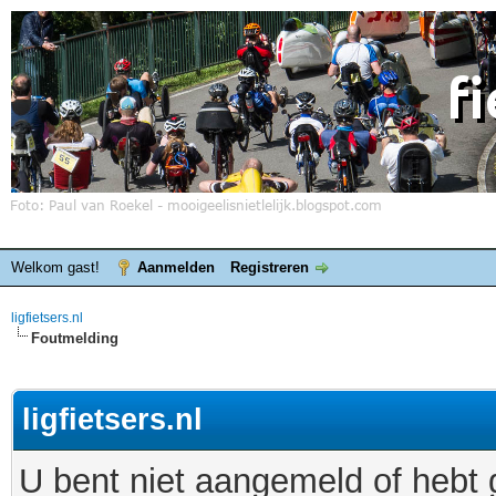
Welkom gast!
Aanmelden
Registreren
ligfietsers.nl
Foutmelding
ligfietsers.nl
U bent niet aangemeld of hebt