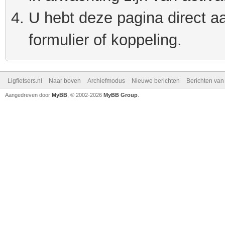
U hebt deze pagina direct a
formulier of koppeling.
Ligfietsers.nl
Naar boven
Archiefmodus
Nieuwe berichten
Berichten va
Aangedreven door
MyBB
, © 2002-2026
MyBB Group
.