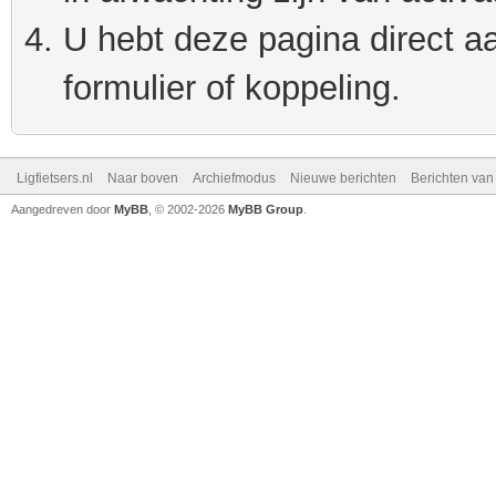
U hebt deze pagina direct a
formulier of koppeling.
Ligfietsers.nl
Naar boven
Archiefmodus
Nieuwe berichten
Berichten va
Aangedreven door
MyBB
, © 2002-2026
MyBB Group
.