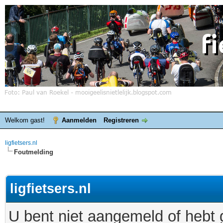
Welkom gast!
Aanmelden
Registreren
ligfietsers.nl
Foutmelding
ligfietsers.nl
U bent niet aangemeld of hebt