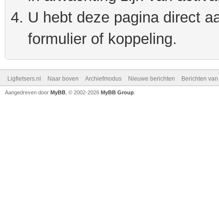
U hebt deze pagina direct a
formulier of koppeling.
Ligfietsers.nl
Naar boven
Archiefmodus
Nieuwe berichten
Berichten va
Aangedreven door
MyBB
, © 2002-2026
MyBB Group
.