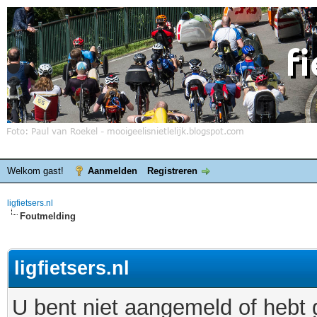
Welkom gast!
Aanmelden
Registreren
ligfietsers.nl
Foutmelding
ligfietsers.nl
U bent niet aangemeld of hebt