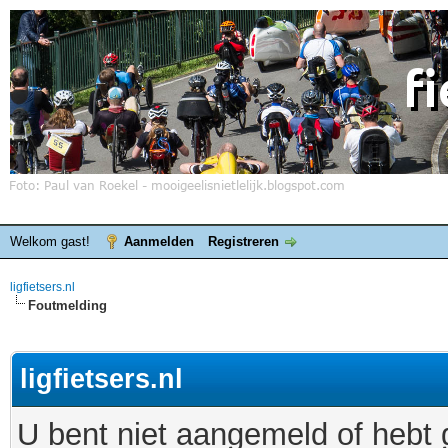
Welkom gast!
Aanmelden
Registreren
ligfietsers.nl
Foutmelding
ligfietsers.nl
U bent niet aangemeld of hebt