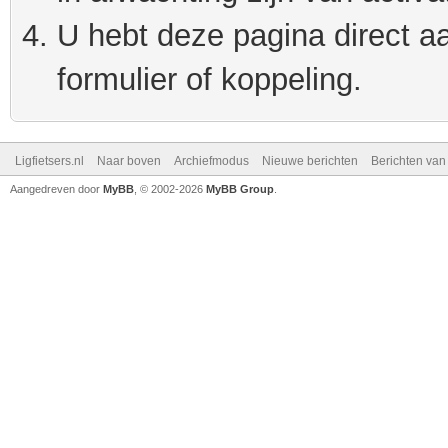
U hebt deze pagina direct a
formulier of koppeling.
Ligfietsers.nl
Naar boven
Archiefmodus
Nieuwe berichten
Berichten va
Aangedreven door
MyBB
, © 2002-2026
MyBB Group
.