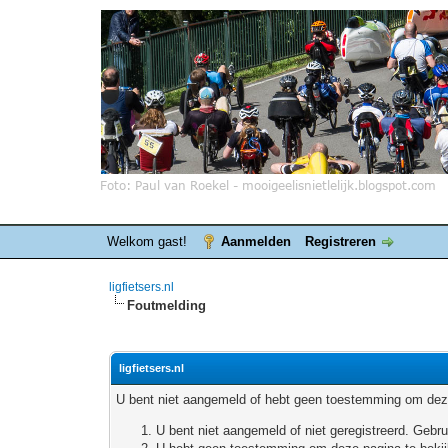
Welkom gast!
Aanmelden
Registreren
ligfietsers.nl
Foutmelding
ligfietsers.nl
U bent niet aangemeld of hebt geen toestemming om deze
U bent niet aangemeld of niet geregistreerd. Geb