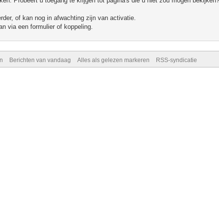
n. Probeert u toegang te krijgen tot pagina's die u niet zou mogen bekijken?
er, of kan nog in afwachting zijn van activatie.
n via een formulier of koppeling.
n
Berichten van vandaag
Alles als gelezen markeren
RSS-syndicatie