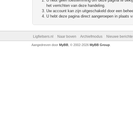
U hebt geen toestemming om deze pagina te bekijke
het verrichten van deze handeling.
Uw account kan zijn uitgeschakeld door een beheerd
U hebt deze pagina direct aangeroepen in plaats va
Ligfietsers.nl
Naar boven
Archiefmodus
Nieuwe berichte
Aangedreven door
MyBB
, © 2002-2026
MyBB Group
.