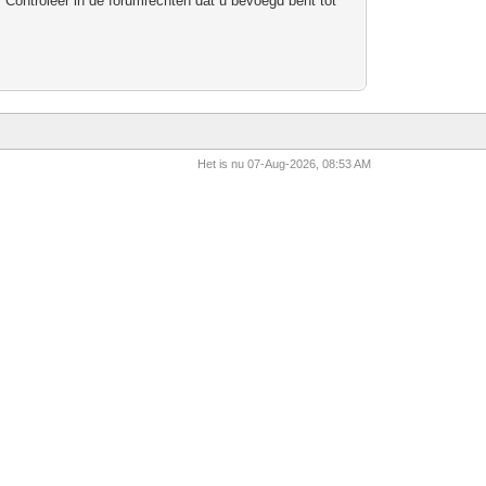
 Controleer in de forumrechten dat u bevoegd bent tot
Het is nu 07-Aug-2026, 08:53 AM