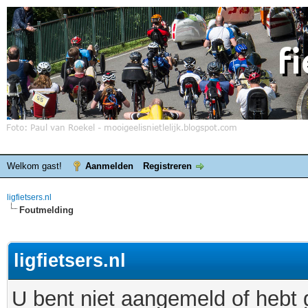
Welkom gast!
Aanmelden
Registreren
ligfietsers.nl
Foutmelding
ligfietsers.nl
U bent niet aangemeld of hebt