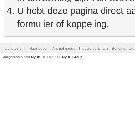
U hebt deze pagina direct a
formulier of koppeling.
Ligfietsers.nl
Naar boven
Archiefmodus
Nieuwe berichten
Berichten va
Aangedreven door
MyBB
, © 2002-2026
MyBB Group
.