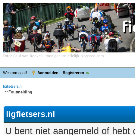
Welkom gast!
Aanmelden
Registreren
ligfietsers.nl
Foutmelding
ligfietsers.nl
U bent niet aangemeld of hebt