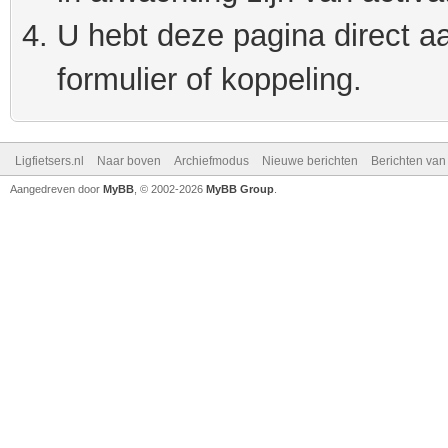
U hebt deze pagina direct a
formulier of koppeling.
Ligfietsers.nl
Naar boven
Archiefmodus
Nieuwe berichten
Berichten va
Aangedreven door
MyBB
, © 2002-2026
MyBB Group
.