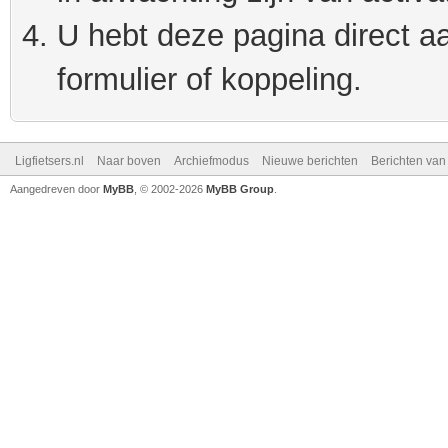
U hebt deze pagina direct a
formulier of koppeling.
Ligfietsers.nl
Naar boven
Archiefmodus
Nieuwe berichten
Berichten va
Aangedreven door
MyBB
, © 2002-2026
MyBB Group
.