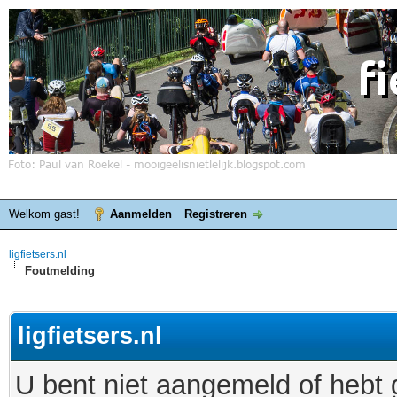
Welkom gast!
Aanmelden
Registreren
ligfietsers.nl
Foutmelding
ligfietsers.nl
U bent niet aangemeld of hebt