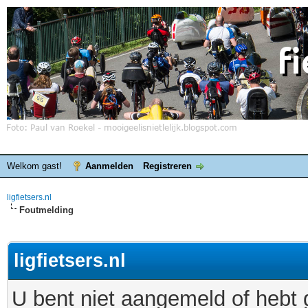
Welkom gast!
Aanmelden
Registreren
ligfietsers.nl
Foutmelding
ligfietsers.nl
U bent niet aangemeld of hebt