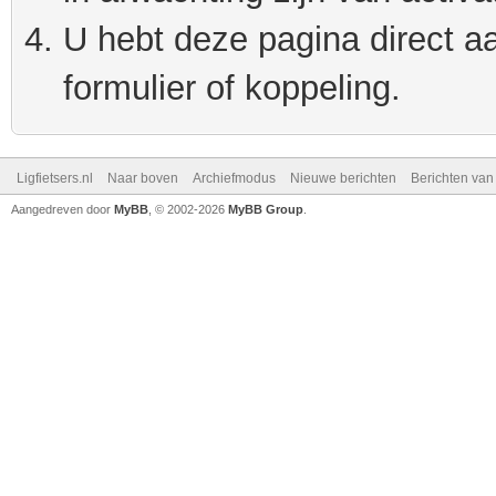
U hebt deze pagina direct a
formulier of koppeling.
Ligfietsers.nl
Naar boven
Archiefmodus
Nieuwe berichten
Berichten va
Aangedreven door
MyBB
, © 2002-2026
MyBB Group
.