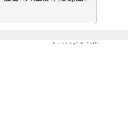
 Controleer in de forumrechten dat u bevoegd bent tot
Het is nu 09-Aug-2026, 03:37 PM