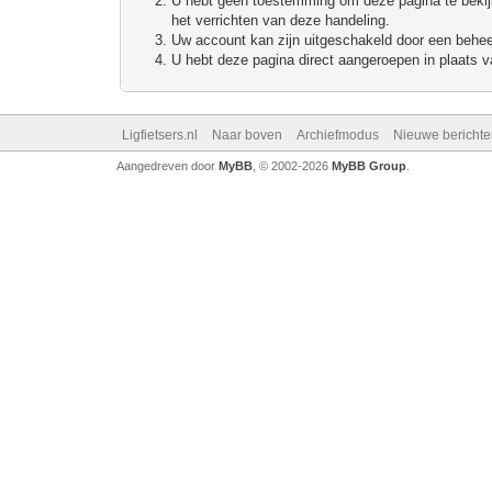
U hebt geen toestemming om deze pagina te bekijke
het verrichten van deze handeling.
Uw account kan zijn uitgeschakeld door een beheerd
U hebt deze pagina direct aangeroepen in plaats va
Ligfietsers.nl
Naar boven
Archiefmodus
Nieuwe berichte
Aangedreven door
MyBB
, © 2002-2026
MyBB Group
.