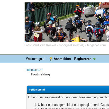
Welkom gast!
Aanmelden
Registreren
ligfietsers.nl
Foutmelding
ligfietsers.nl
U bent niet aangemeld of hebt geen toestemming om deze
U bent niet aangemeld of niet geregistreerd. Geb