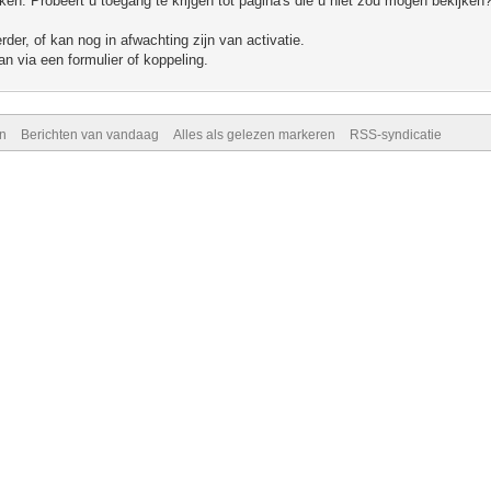
n. Probeert u toegang te krijgen tot pagina's die u niet zou mogen bekijken?
er, of kan nog in afwachting zijn van activatie.
n via een formulier of koppeling.
n
Berichten van vandaag
Alles als gelezen markeren
RSS-syndicatie