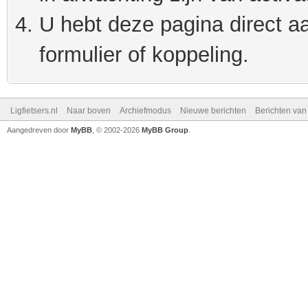
U hebt deze pagina direct a
formulier of koppeling.
Ligfietsers.nl
Naar boven
Archiefmodus
Nieuwe berichten
Berichten va
Aangedreven door
MyBB
, © 2002-2026
MyBB Group
.