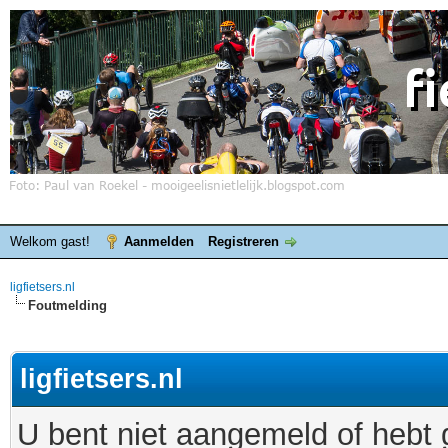
Welkom gast!
Aanmelden
Registreren
ligfietsers.nl
Foutmelding
ligfietsers.nl
U bent niet aangemeld of hebt