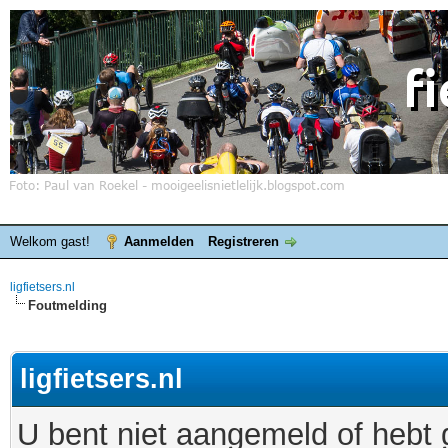
Welkom gast!
Aanmelden
Registreren
ligfietsers.nl
Foutmelding
ligfietsers.nl
U bent niet aangemeld of hebt