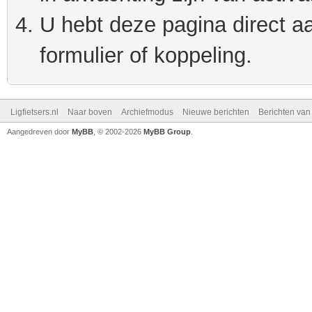
U hebt deze pagina direct a
formulier of koppeling.
Ligfietsers.nl
Naar boven
Archiefmodus
Nieuwe berichten
Berichten va
Aangedreven door
MyBB
, © 2002-2026
MyBB Group
.