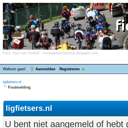
Welkom gast!
Aanmelden
Registreren
ligfietsers.nl
Foutmelding
ligfietsers.nl
U bent niet aangemeld of hebt