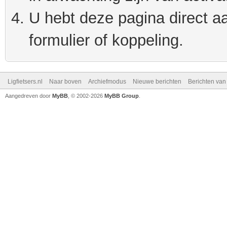
U hebt deze pagina direct a
formulier of koppeling.
Ligfietsers.nl
Naar boven
Archiefmodus
Nieuwe berichten
Berichten va
Aangedreven door
MyBB
, © 2002-2026
MyBB Group
.