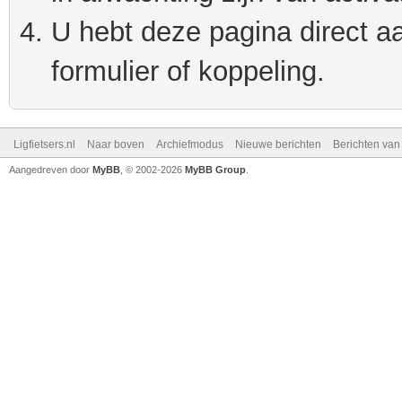
U hebt deze pagina direct a
formulier of koppeling.
Ligfietsers.nl
Naar boven
Archiefmodus
Nieuwe berichten
Berichten va
Aangedreven door
MyBB
, © 2002-2026
MyBB Group
.