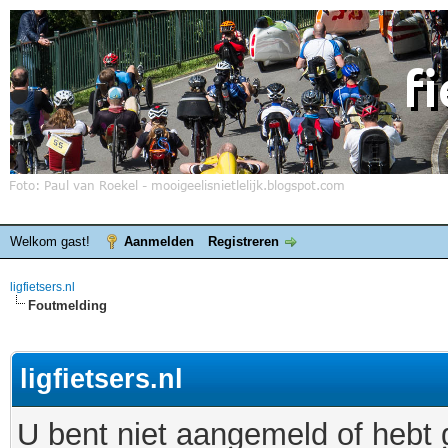
Welkom gast!
Aanmelden
Registreren
ligfietsers.nl
Foutmelding
ligfietsers.nl
U bent niet aangemeld of hebt