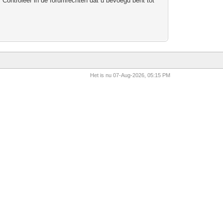
 Controleer in de forumrechten dat u bevoegd bent tot
Het is nu 07-Aug-2026, 05:15 PM