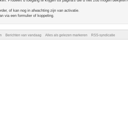
n. Probeert u toegang te krijgen tot pagina's die u niet zou mogen bekijken?
er, of kan nog in afwachting zijn van activatie.
n via een formulier of koppeling.
n
Berichten van vandaag
Alles als gelezen markeren
RSS-syndicatie