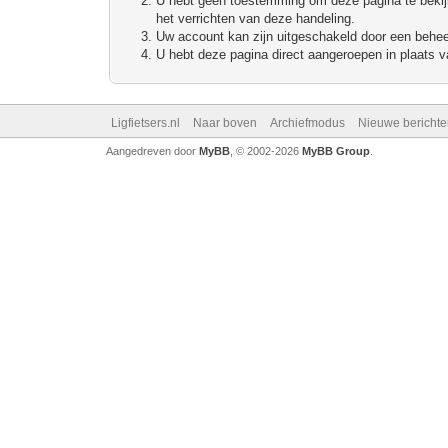
U hebt geen toestemming om deze pagina te bekijke
het verrichten van deze handeling.
Uw account kan zijn uitgeschakeld door een beheerd
U hebt deze pagina direct aangeroepen in plaats va
Ligfietsers.nl
Naar boven
Archiefmodus
Nieuwe berichte
Aangedreven door
MyBB
, © 2002-2026
MyBB Group
.