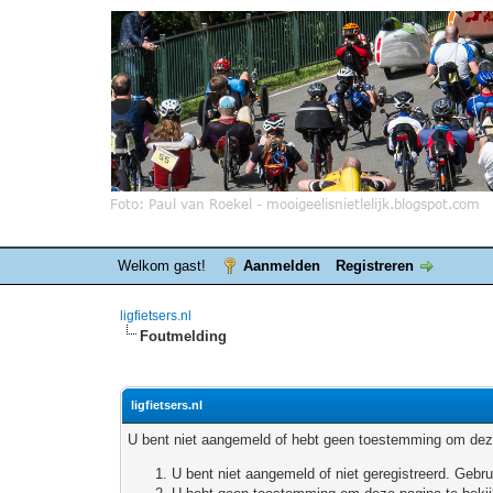
Welkom gast!
Aanmelden
Registreren
ligfietsers.nl
Foutmelding
ligfietsers.nl
U bent niet aangemeld of hebt geen toestemming om deze
U bent niet aangemeld of niet geregistreerd. Geb