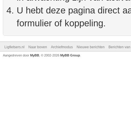
U hebt deze pagina direct a
formulier of koppeling.
Ligfietsers.nl
Naar boven
Archiefmodus
Nieuwe berichten
Berichten va
Aangedreven door
MyBB
, © 2002-2026
MyBB Group
.