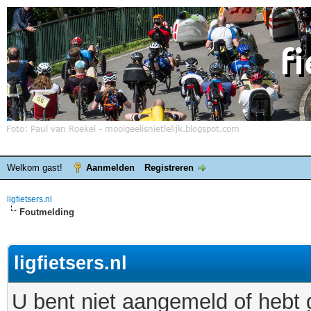
Welkom gast!
Aanmelden
Registreren
ligfietsers.nl
Foutmelding
ligfietsers.nl
U bent niet aangemeld of hebt