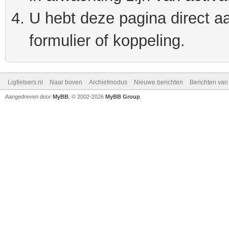
U hebt deze pagina direct a
formulier of koppeling.
Ligfietsers.nl
Naar boven
Archiefmodus
Nieuwe berichten
Berichten va
Aangedreven door
MyBB
, © 2002-2026
MyBB Group
.