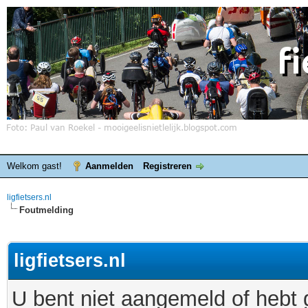
Welkom gast!
Aanmelden
Registreren
ligfietsers.nl
Foutmelding
ligfietsers.nl
U bent niet aangemeld of hebt