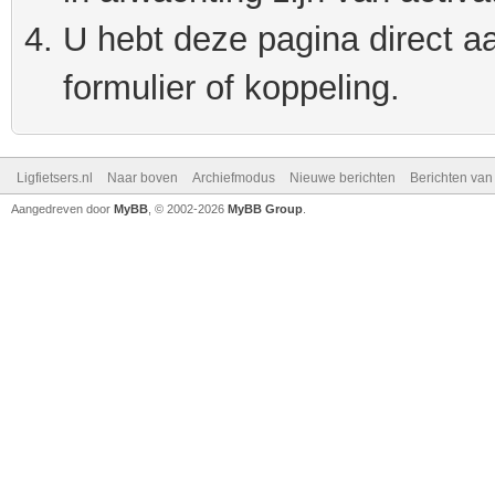
U hebt deze pagina direct a
formulier of koppeling.
Ligfietsers.nl
Naar boven
Archiefmodus
Nieuwe berichten
Berichten va
Aangedreven door
MyBB
, © 2002-2026
MyBB Group
.