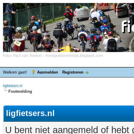
Welkom gast!
Aanmelden
Registreren
ligfietsers.nl
Foutmelding
ligfietsers.nl
U bent niet aangemeld of hebt