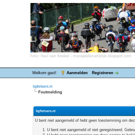
Welkom gast!
Aanmelden
Registreren
ligfietsers.nl
Foutmelding
ligfietsers.nl
U bent niet aangemeld of hebt geen toestemming om deze
U bent niet aangemeld of niet geregistreerd. Geb