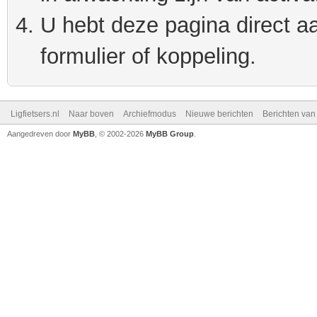
U hebt deze pagina direct a
formulier of koppeling.
Ligfietsers.nl
Naar boven
Archiefmodus
Nieuwe berichten
Berichten va
Aangedreven door
MyBB
, © 2002-2026
MyBB Group
.