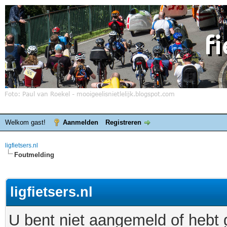
Welkom gast!
Aanmelden
Registreren
ligfietsers.nl
Foutmelding
ligfietsers.nl
U bent niet aangemeld of hebt