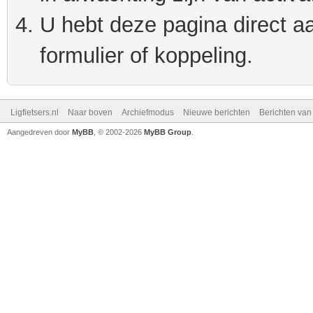
U hebt deze pagina direct a
formulier of koppeling.
Ligfietsers.nl
Naar boven
Archiefmodus
Nieuwe berichten
Berichten va
Aangedreven door
MyBB
, © 2002-2026
MyBB Group
.