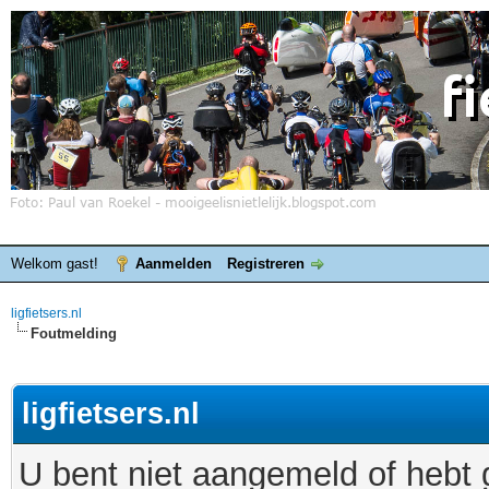
Welkom gast!
Aanmelden
Registreren
ligfietsers.nl
Foutmelding
ligfietsers.nl
U bent niet aangemeld of hebt