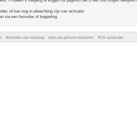
n. Probeert u toegang te krijgen tot pagina's die u niet zou mogen bekijken?
er, of kan nog in afwachting zijn van activatie.
n via een formulier of koppeling.
n
Berichten van vandaag
Alles als gelezen markeren
RSS-syndicatie