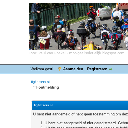
Welkom gast!
Aanmelden
Registreren
ligfietsers.nl
Foutmelding
ligfietsers.nl
U bent niet aangemeld of hebt geen toestemming om deze
U bent niet aangemeld of niet geregistreerd. Geb