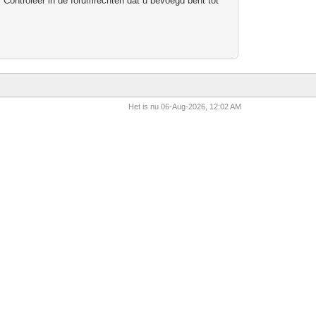
 Controleer in de forumrechten dat u bevoegd bent tot
Het is nu 06-Aug-2026, 12:02 AM