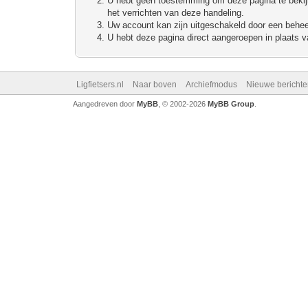
U hebt geen toestemming om deze pagina te bekijke
het verrichten van deze handeling.
Uw account kan zijn uitgeschakeld door een beheerd
U hebt deze pagina direct aangeroepen in plaats va
Ligfietsers.nl
Naar boven
Archiefmodus
Nieuwe berichte
Aangedreven door
MyBB
, © 2002-2026
MyBB Group
.