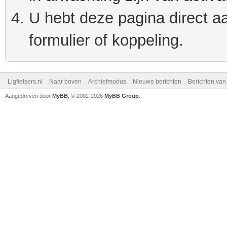
U hebt deze pagina direct a
formulier of koppeling.
Ligfietsers.nl
Naar boven
Archiefmodus
Nieuwe berichten
Berichten va
Aangedreven door
MyBB
, © 2002-2026
MyBB Group
.