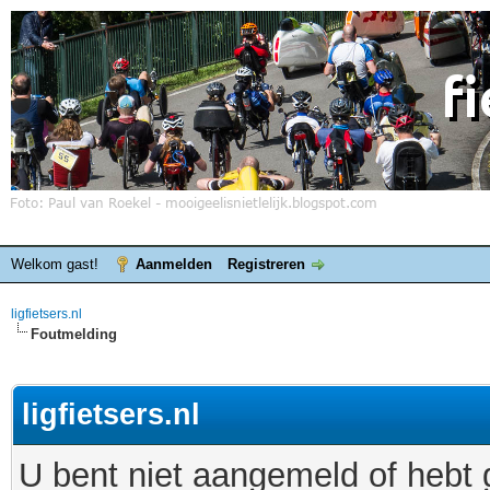
Welkom gast!
Aanmelden
Registreren
ligfietsers.nl
Foutmelding
ligfietsers.nl
U bent niet aangemeld of hebt