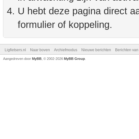
U hebt deze pagina direct a
formulier of koppeling.
Ligfietsers.nl
Naar boven
Archiefmodus
Nieuwe berichten
Berichten va
Aangedreven door
MyBB
, © 2002-2026
MyBB Group
.