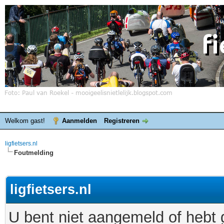
Welkom gast!
Aanmelden
Registreren
ligfietsers.nl
Foutmelding
ligfietsers.nl
U bent niet aangemeld of hebt