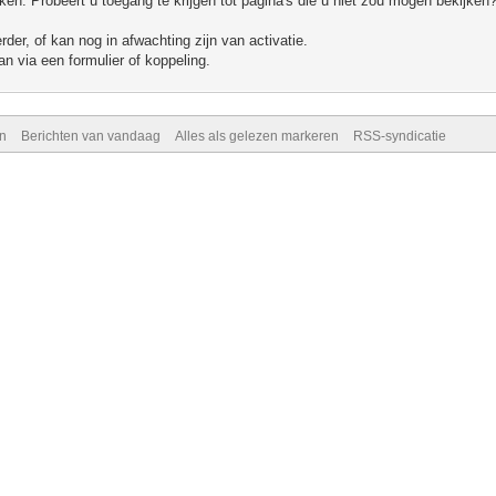
n. Probeert u toegang te krijgen tot pagina's die u niet zou mogen bekijken?
er, of kan nog in afwachting zijn van activatie.
n via een formulier of koppeling.
n
Berichten van vandaag
Alles als gelezen markeren
RSS-syndicatie