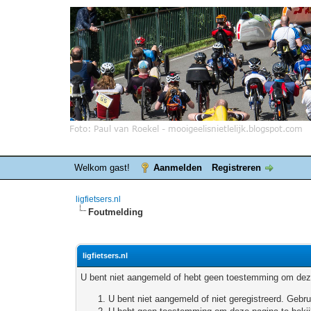
Welkom gast!
Aanmelden
Registreren
ligfietsers.nl
Foutmelding
ligfietsers.nl
U bent niet aangemeld of hebt geen toestemming om deze
U bent niet aangemeld of niet geregistreerd. Geb