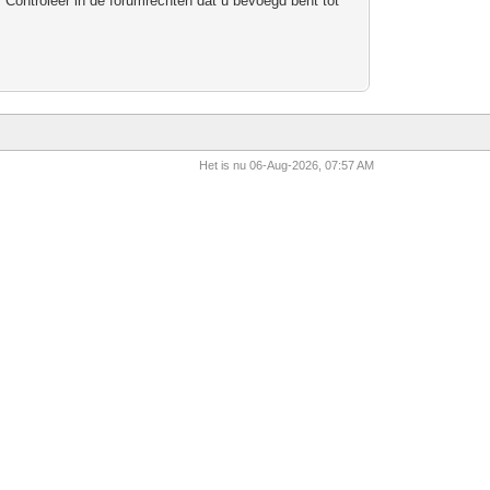
 Controleer in de forumrechten dat u bevoegd bent tot
Het is nu 06-Aug-2026, 07:57 AM