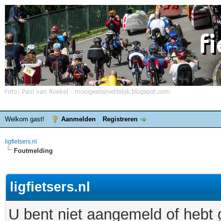
Welkom gast!
Aanmelden
Registreren
ligfietsers.nl
Foutmelding
ligfietsers.nl
U bent niet aangemeld of hebt