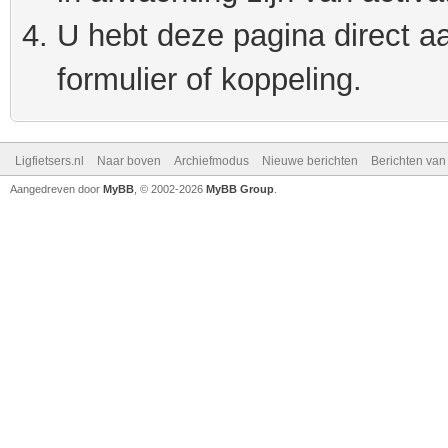
U hebt deze pagina direct a
formulier of koppeling.
Ligfietsers.nl
Naar boven
Archiefmodus
Nieuwe berichten
Berichten va
Aangedreven door
MyBB
, © 2002-2026
MyBB Group
.